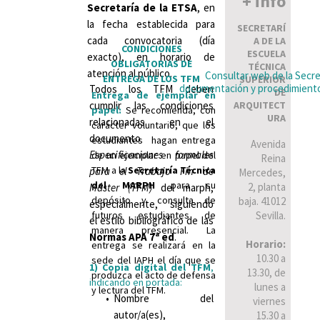
+ info
Secretaría de la ETSA
, en
la fecha establecida para
SECRETARÍ
cada convocatoria (día
A DE LA
CONDICIONES
ESCUELA
exacto), en horario de
OBLIGATORIAS DE
TÉCNICA
atención al público.
Consultar web de la Secre
ENTREGA DE LOS TFM
SUPERIOR
documentación y procedimient
Todos los TFM deben
DE
Entrega de ejemplar en
cumplir las condiciones
ARQUITECT
papel:
Se recomienda, con
URA
relacionadas en el
carácter voluntario, que los
documento
estudiantes hagan entrega
Avenida
Especificaciones formales
de un ejemplar en papel del
Reina
TFM a la
Secretaría Técnica
para el Trabajo Fin de
Mercedes,
del MARPH
para su
2, planta
Máster (TFM)
del marph,
depósito y consulta de
baja. 41012
especialmente, siguiendo
futuros estudiantes de
Sevilla.
el estilo bibliográfico de las
manera presencial. La
Normas APA 7ª ed
.
Horario:
entrega se realizará en la
10.30 a
sede del IAPH el día que se
1) Copia digital del TFM
,
13.30, de
produzca el acto de defensa
indicando en portada:
lunes a
y lectura del TFM.
Nombre del
viernes
autor/a(es),
15.30 a