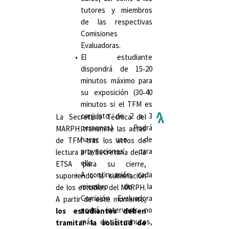
tutores y miembros
de las respectivas
Comisiones
Evaluadoras.
El estudiante
dispondrá de 15‐20
minutos máximo para
su exposición (30‐40
minutos si el TFM es
^
conjunto de 2 a 3
La Secretaría Técnica del
^
personas). Podrá
MARPH transmite las actas
hacer uso de
de TFM tras los actos de
proyecciones para
lectura a la Secretaría de la
ello.
ETSA para su cierre,
A continuación, cada
suponiendo la culminación
miembro de la
de los estudios del MARPH.
Comisión Evaluadora
A partir de este momento,
podrá intervenir no
los estudiantes deben
más de 5 minutos,
tramitar la solicitud de