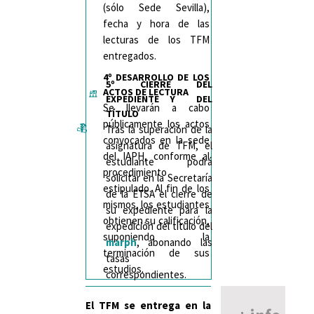
(sólo Sede Sevilla),
fecha y hora de las
lecturas de los TFM
entregados.
4º DESARROLLO DE LOS
5º CIERRE DEL
ACTOS DE LECTURA
EXPEDIENTE Y DEL
Se llevarán a cabo
TÍTULO
públicamente los actos
Tras la superación de la
convocados en la sede
asignatura de TFM, el
del IAPH, conforme al
estudiante podrá
procedimiento
solicitar en la Secretaría
estipulado. Al fin de los
de la ETSA el cierre de
mismos, los estudiantes
su expediente para la
obtienen su calificación,
expedición del título del
suponiendo la
marph
, abonando las
terminación de sus
tasas
estudios.
correspondientes.
El TFM se entrega en la