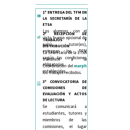
1º ENTREGA DEL TFM EN
LA SECRETARÍA DE LA
ETSA
Los alumnos, con el
2º RECEPCIÓN DE
visto bueno opcional de
TRABAJOS Y
su(s) tutor(es),
DISTRIBUCIÓN
entregan los TFM
La Secretaría de la ETSA
según las condiciones
transmite a la
obligatorias
Coordinación del
marph
establecidas.
los trabajos recibidos.
3º CONVOCATORIA DE
COMISIONES DE
EVALUACIÓN Y ACTOS
DE LECTURA
Se comunicará a
estudiantes, tutores y
miembros de las
comisiones, el lugar