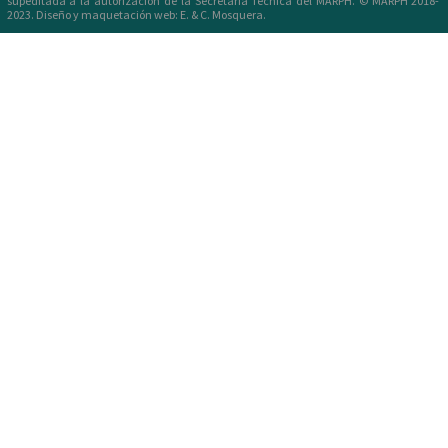
supeditada a la autorización de la Secretaría Técnica del MARPH. © MARPH 2018-
2023. Diseño y maquetación web: E. & C. Mosquera.