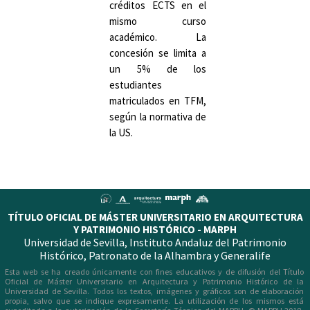
créditos ECTS en el
mismo curso
académico. La
concesión se limita a
un 5% de los
estudiantes
matriculados en TFM,
según la normativa de
la US.
TÍTULO OFICIAL DE MÁSTER UNIVERSITARIO EN ARQUITECTURA
Y PATRIMONIO HISTÓRICO - MARPH
Universidad de Sevilla, Instituto Andaluz del Patrimonio
Histórico, Patronato de la Alhambra y Generalife
Esta web se ha creado únicamente con fines educativos y de difusión del Título
Oficial de Máster Universitario en Arquitectura y Patrimonio Histórico de la
Esta web se ha creado únicamente con fines educativos y de difusión del Título
Universidad de Sevilla. Todos los textos, imágenes y gráficos son de
Oficial de Máster Universitario en Arquitectura y Patrimonio Histórico de la
elaboración propia, salvo que se indique expresamente. La utilización de los
Universidad de Sevilla. Todos los textos, imágenes y gráficos son de elaboración
mismos está supeditada a la autorización de la Secretaría Técnica del MARPH.
propia, salvo que se indique expresamente. La utilización de los mismos está
© MARPH 2017. Diseño y maquetación web: E. & C. Mosquera.