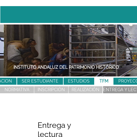
PATRONATO DE LA ALHAMBRA Y GENERALIFE
ACION
SER ESTUDIANTE
ESTUDIOS
TFM
PROYEC
NORMATIVA
INSCRIPCIÓN
REALIZACIÓN
ENTREGA Y LE
Entrega y
lectura