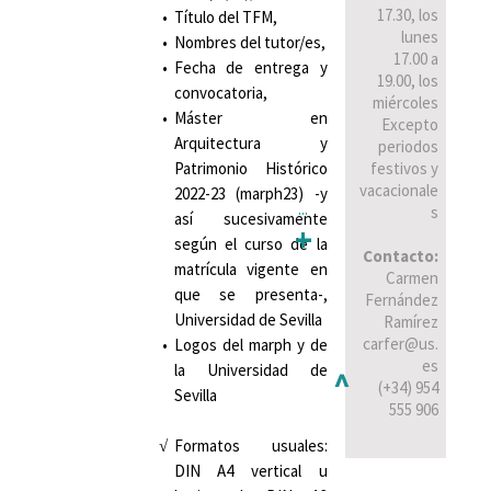
17.30, los
Título del TFM,
lunes
Nombres del tutor/es,
17.00 a
Fecha de entrega y
19.00, los
convocatoria,
miércoles
Máster en
Excepto
Arquitectura y
periodos
Patrimonio Histórico
festivos y
vacacionale
2022-23 (marph23) -y
...
s
así sucesivamente
+
según el curso de la
Contacto:
matrícula vigente en
Carmen
que se presenta-,
Fernández
Universidad de Sevilla
Ramírez
carfer@us.
Logos del marph y de
es
la Universidad de
^
(+34) 954
Sevilla
555 906
Formatos usuales:
DIN A4 vertical u