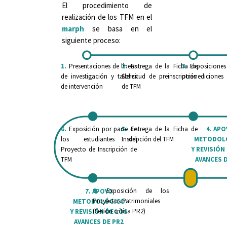
El procedimiento de
realización de los TFM en el
marph
se basa en el
siguiente proceso:
1.
Presentaciones de líneas
2.
Entrega de la Ficha de
3.
Exposiciones
de investigación y talleres
Solicitud de preinscripción
otras ediciones
de intervención
de TFM
6.
Exposición por parte de
5.
Entrega de la Ficha de
4. APO
los estudiantes del
Inscripción del TFM
METODOL
Proyecto de Inscripción de
Y REVISIÓN
TFM
AVANCES 
8.
Exposición de los
7. APOYO
Proyectos Patrimoniales
METODOLÓGICO
(Sesión crítica PR2)
Y REVISIÓN DE LOS
AVANCES DE PR2