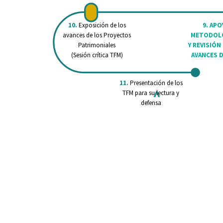
10.
Exposición de los
9. APO
avances de los Proyectos
METODOL
Patrimoniales
Y REVISIÓN
(Sesión crítica TFM)
AVANCES 
11.
Presentación de los
^
TFM para su lectura y
defensa