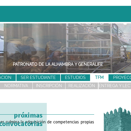
PATRONATO DE LA ALHAMBRA Y GENERALIFE
ACION
SER ESTUDIANTE
ESTUDIOS
TFM
PROYEC
NORMATIVA
INSCRIPCIÓN
REALIZACIÓN
ENTREGA Y LE
próximas
ter culmina la adquisición de competencias propias
convocatorias