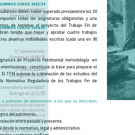
LUMNOS CURSO 2023/24
convocatoria extendida*:
studiantes deben haber superado previamente los 50
Entrega el 13/11/24
mponen todas las asignaturas obligatorias y una
Antes de terminar el proyecto del Trabajo Fin de
LUMNOS CURSO 2024/25
abrán tenido que hacer y aprobar cuatro trabajos
3ª convocatoria**:
tres pruebas individuales escritas (cada una en 90
Entrega el 27/11/24
1ª convocatoria:
Entrega el 16/06/25
signatura de Proyecto Patrimonial: metodología -en
orientaciones- constituye la base para preparar el
2ª convocatoria:
. El TFM supone la culminación de los estudios del
Entrega el 09/07/25
la Normativa Reguladora de los Trabajos Fin de
convocatoria extendida*:
Entrega el 13/11/25
n o patrones de intervención a los que se adscriben
quiere renovación del seguro
olar y tarjeta del estudiante,
gico del patrimonio.
 las fechas que establezca la
Secretaría de la ETSA.
relación entre pasado y presente.
l desde lo normativo, legal y administrativo.
* Requiere 2ª matrícula en la
ales y registros gráficos.