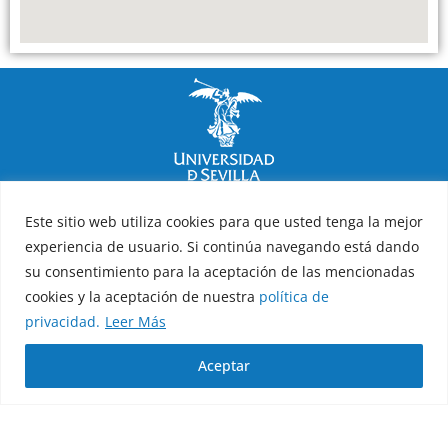
Facultad de Psicología
Este sitio web utiliza cookies para que usted tenga la mejor
experiencia de usuario. Si continúa navegando está dando
Política de privacidad
Política de cookies
Aviso legal
su consentimiento para la aceptación de las mencionadas
cookies y la aceptación de nuestra
política de
Copyright 2026 © Todos los derechos reservados
privacidad.
Leer Más
Diseño y desarrollo h-tecnología
Aceptar