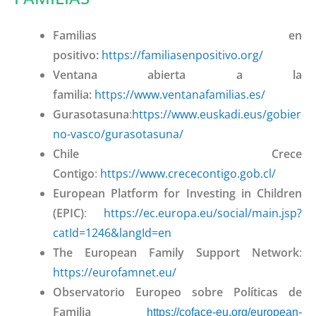
Familias en
positivo:
https://familiasenpositivo.org/
Ventana abierta a la
familia:
https://www.ventanafamilias.es/
Gurasotasuna
:
https://www.euskadi.eus/gobier
no-vasco/gurasotasuna/
Chile Crece
Contigo
:
https://www.crececontigo.gob.cl/
European Platform for Investing in Children
(EPIC)
:
https://ec.europa.eu/social/main.jsp?
catId=1246&langId=en
The European Family Support Network
:
https://eurofamnet.eu/
Observatorio Europeo sobre Políticas de
Familia
https://coface-eu.org/european-