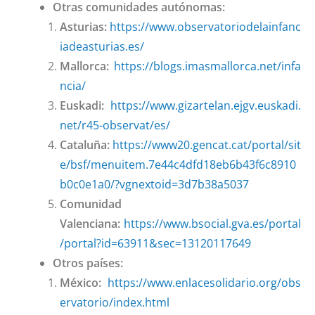
Otras comunidades autónomas:
Asturias:
https://www.observatoriodelainfanc
iadeasturias.es/
Mallorca:
https://blogs.imasmallorca.net/infa
ncia/
Euskadi:
https://www.gizartelan.ejgv.euskadi.
net/r45-observat/es/
Cataluña:
https://www20.gencat.cat/portal/sit
e/bsf/menuitem.7e44c4dfd18eb6b43f6c8910
b0c0e1a0/?vgnextoid=3d7b38a5037
Comunidad
Valenciana:
https://www.bsocial.gva.es/portal
/portal?id=63911&sec=13120117649
Otros países:
México:
https://www.enlacesolidario.org/obs
ervatorio/index.html