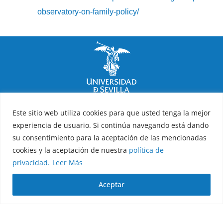
observatory-on-family-policy/
Facultad de Psicología
Este sitio web utiliza cookies para que usted tenga la mejor
experiencia de usuario. Si continúa navegando está dando
Política de privacidad
Política de cookies
Aviso legal
su consentimiento para la aceptación de las mencionadas
cookies y la aceptación de nuestra
política de
Copyright 2026 © Todos los derechos reservados
privacidad.
Leer Más
Diseño y desarrollo h-tecnología
Aceptar