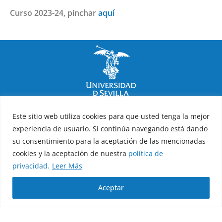
Curso 2023-24, pinchar
aquí
Facultad de Psicología
Este sitio web utiliza cookies para que usted tenga la mejor
experiencia de usuario. Si continúa navegando está dando
Política de privacidad
Política de cookies
Aviso legal
su consentimiento para la aceptación de las mencionadas
cookies y la aceptación de nuestra
política de
Copyright 2026 © Todos los derechos reservados
privacidad.
Leer Más
Diseño y desarrollo h-tecnología
Aceptar