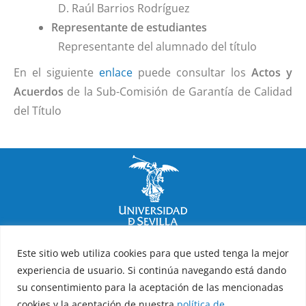
D. Raúl Barrios Rodríguez
Representante de estudiantes
Representante del alumnado del título
En el siguiente
enlace
puede consultar los
Actos y
Acuerdos
de la Sub-Comisión de Garantía de Calidad
del Título
Facultad de Psicología
Este sitio web utiliza cookies para que usted tenga la mejor
experiencia de usuario. Si continúa navegando está dando
Política de privacidad
Política de cookies
Aviso legal
su consentimiento para la aceptación de las mencionadas
cookies y la aceptación de nuestra
política de