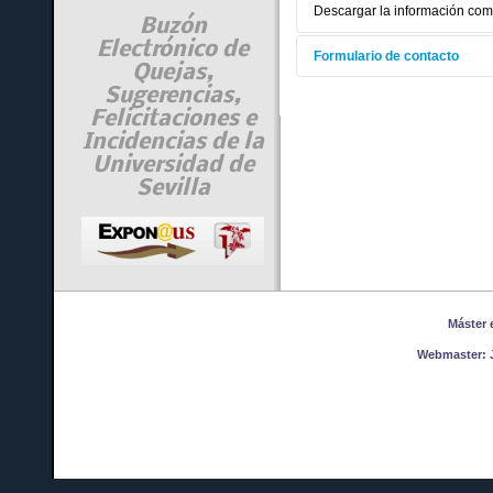
Descargar la información co
Buzón
Electrónico de
Formulario de contacto
Quejas,
Sugerencias,
Enviar un correo
Felicitaciones e
Incidencias de la
asterisco ('*') so
Universidad de
Sevilla
Nombre
*
Correo electrónico
*
Máster en
Asunto
*
Webmaster:
J
Mensaje
*