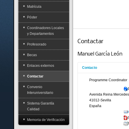
Matrícula
Póster
Coordinadores Locales
y Departamentos
Contactar
Profesorado
Manuel García León
Becas
Enlaces externos
Contacto
Contactar
Programme Coordinator
Convenio
Interuniversitario
Avenida Reina Mercedes
41012-Sevilla
Sistema Garantía
España
Calidad
Memoria de Verificación