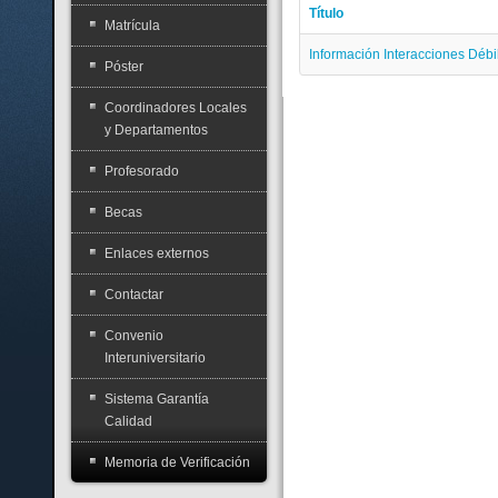
Título
Matrícula
Información Interacciones Déb
Póster
Coordinadores Locales
y Departamentos
Profesorado
Becas
Enlaces externos
Contactar
Convenio
Interuniversitario
Sistema Garantía
Calidad
Memoria de Verificación