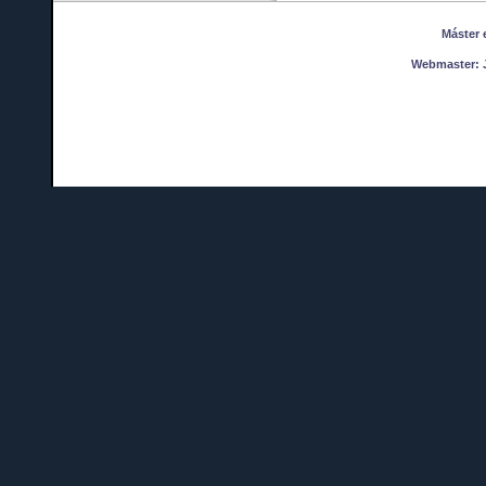
Máster en
Webmaster:
J