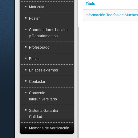
Título
Matrícula
Información Teorías de Muchos
Póster
Coordinadores Locales
y Departamentos
Profesorado
Becas
Enlaces externos
Contactar
Convenio
Interuniversitario
Sistema Garantía
Calidad
Memoria de Verificación