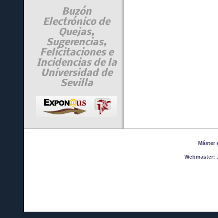
Buzón
Electrónico de
Quejas,
Sugerencias,
Felicitaciones e
Incidencias de la
Universidad de
Sevilla
Máster en
Webmaster:
J