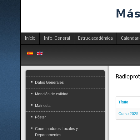
Inicio
Info. General
Estruc.académica
Calendar
Radiopro
Datos Generales
Mención de calidad
Título
Matrícula
Curso 2025
Póster
Coordinadores Locales y
Departamentos