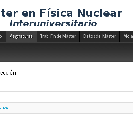
io
Asignaturas
Trab. Fin de Máster
Datos del Máster
Aloj
tección
-2026