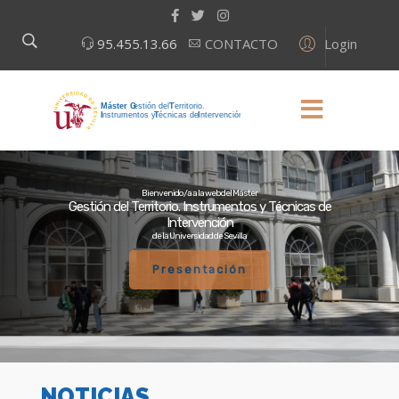
Login
95.455.13.66
CONTACTO
Bienvenido/a a la web del Máster
Gestión del Territorio. Instrumentos y Técnicas de
Intervención
de la Universidad de Sevilla
Presentación
NOTICIAS