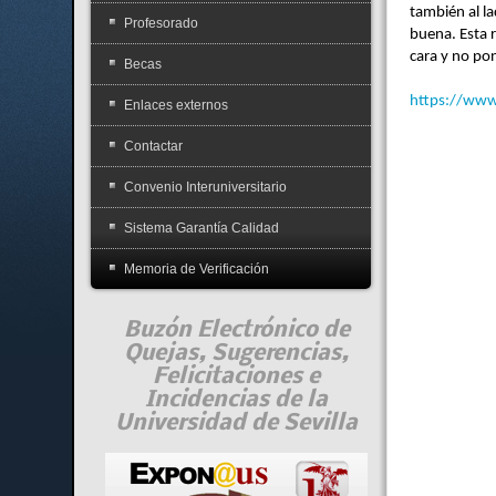
también al la
Profesorado
buena. Esta 
cara y no pon
Becas
https://www
Enlaces externos
Contactar
Convenio Interuniversitario
Sistema Garantía Calidad
Memoria de Verificación
Buzón Electrónico de
Quejas, Sugerencias,
Felicitaciones e
Incidencias de la
Universidad de Sevilla