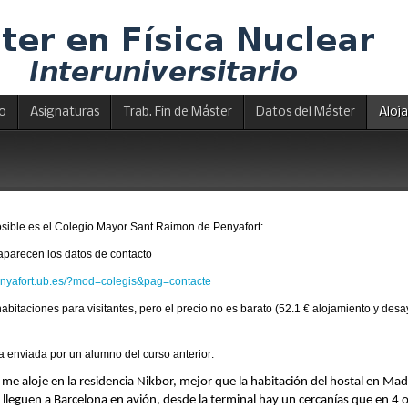
io
Asignaturas
Trab. Fin de Máster
Datos del Máster
Aloj
sible es el Colegio Mayor Sant Raimon de Penyafort:
aparecen los datos de contacto
enyafort.ub.es/?mod=colegis&pag=contacte
abitaciones para visitantes, pero el precio no es barato (52.1 € alojamiento y d
va enviada por un alumno del curso anterior:
 me aloje en la residencia Nikbor, mejor que la habitación del hostal en Ma
leguen a Barcelona en avión, desde la terminal hay un cercanías que en 4 o 5