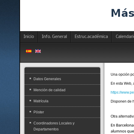
Inicio
Info. General
Estruc.académica
Calendar
Una opción po
Datos Generales
En esta Web, 
Mención de calidad
https://www.p
Matrícula
Disponen de h
Póster
Otra alternati
Coordinadores Locales y
En Barcelona
Departamentos
alumnos que l