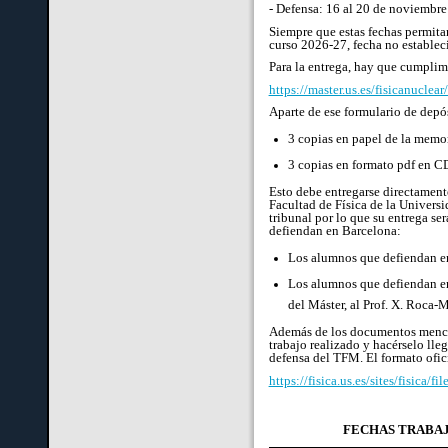
- Defensa: 16 al 20 de noviembre
Siempre que estas fechas permitan
curso 2026-27, fecha no establec
Para la entrega, hay que cumplim
https://master.us.es/fisicanucl
Aparte de ese formulario de depó
3 copias en papel de la memo
3 copias en formato pdf en 
Esto debe entregarse directamente 
Facultad de Física de la Universi
tribunal por lo que su entrega se
defiendan en Barcelona:
Los alumnos que defiendan en S
Los alumnos que defiendan en
del Máster, al Prof. X. Roca-M
Además de los documentos mencion
trabajo realizado y hacérselo lle
defensa del TFM. El formato ofici
https://fisica.us.es/sites/fisica
FECHAS TRABAJO