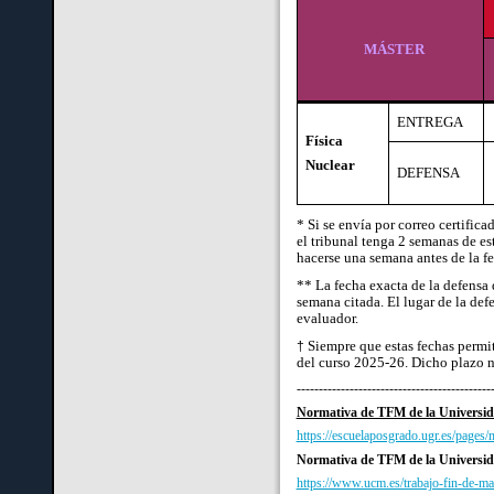
MÁSTER
ENTREGA
Física
Nuclear
DEFENSA
* Si se envía por correo certifica
el tribunal tenga 2 semanas de es
hacerse una semana antes de la fe
** La fecha exacta de la defensa
semana citada. El lugar de la defe
evaluador.
Siempre que estas fechas permit
†
del curso 2025-26. Dicho plazo n
--------------------------------------------
Normativa de TFM de la Universi
https://escuelaposgrado.ugr.es/pages
Normativa de TFM de la Universi
https://www.ucm.es/trabajo-fin-de-ma