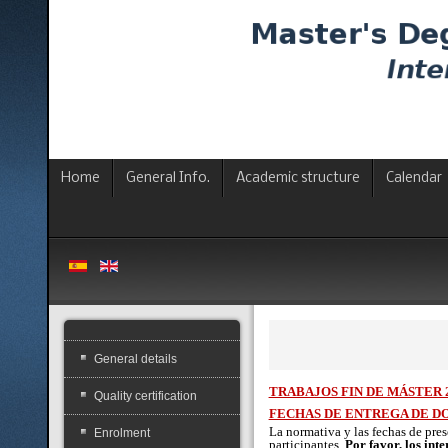
Home
General Info.
Academic structure
Calendar
General details
TRABAJOS FIN DE MÁSTER 2
Quality certification
FECHAS DE ENTREGA DE D
La normativa y las fechas de pres
Enrolment
participantes.
Por favor, los int