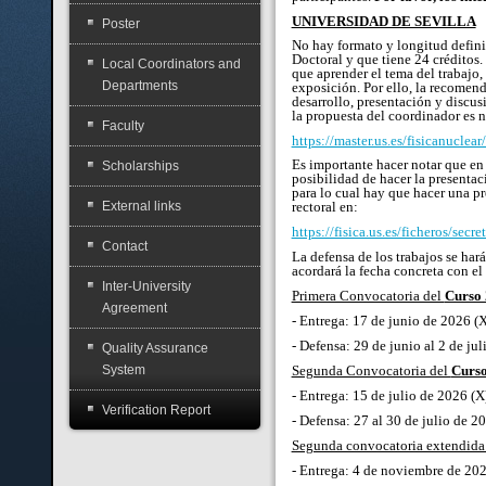
UNIVERSIDAD DE SEVILLA
Poster
No hay formato y longitud definid
Doctoral y que tiene 24 créditos
Local Coordinators and
que aprender el tema del trabajo, 
Departments
exposición. Por ello, la recomend
desarrollo, presentación y discus
la propuesta del coordinador es 
Faculty
https://master.us.es/fisicanuclea
Es importante hacer notar que en 
Scholarships
posibilidad de hacer la presenta
para lo cual hay que hacer una p
External links
rectoral en:
https://fisica.us.es/ficheros/se
Contact
La defensa de los trabajos se har
acordará la fecha concreta con el 
Inter-University
Primera Convocatoria del
Curso 
Agreement
- Entrega: 17 de junio de 2026 (
- Defensa: 29 de junio al 2 de jul
Quality Assurance
Segunda Convocatoria del
Curso
System
- Entrega: 15 de julio de 2026 (X
Verification Report
- Defensa: 27 al 30 de julio de 20
Segunda convocatoria extendida
- Entrega: 4 de noviembre de 202